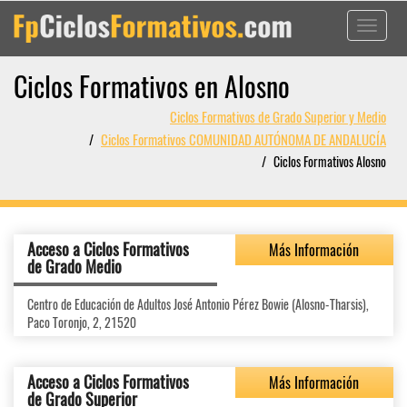
Toggle
navigati
Ciclos Formativos en Alosno
Ciclos Formativos de Grado Superior y Medio
Ciclos Formativos COMUNIDAD AUTÓNOMA DE ANDALUCÍA
Ciclos Formativos Alosno
Acceso a Ciclos Formativos
Más Información
de Grado Medio
Centro de Educación de Adultos José Antonio Pérez Bowie (Alosno-Tharsis),
Paco Toronjo, 2, 21520
Acceso a Ciclos Formativos
Más Información
de Grado Superior