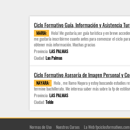
Ciclo Formativo Guía, Información y Asistencia Tur
MARIA:
Hola! Me gustaría,ser guía turística y en breve accede
me gustaría inscribirme cuanto antes para comenzar el ciclo para 
obtener más información. Muchas gracias
Provincia:
LAS PALMAS
Ciudad:
Las Palmas
Ciclo Formativo Asesoría de Imagen Personal y Co
NAYARA:
Hola , me llamo Nayara y estoy buscando estudios r
termine bachillerato. Me interesa saber más sobre la fp de estilis
Provincia:
LAS PALMAS
Ciudad:
Telde
Normas de Uso
Nuestros Cursos
La Web fpciclosformativos.com