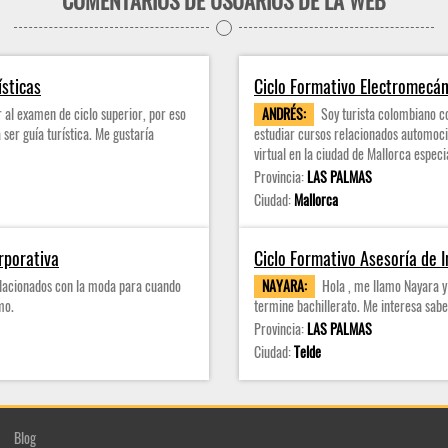
COMENTARIOS DE USUARIOS DE LA WEB
ísticas
Ciclo Formativo Electromecán
r al examen de ciclo superior, por eso
ANDRÉS:
Soy turista colombiano co
ser guía turística. Me gustaría
estudiar cursos relacionados automoci
virtual en la ciudad de Mallorca espec
Provincia:
LAS PALMAS
Ciudad:
Mallorca
rporativa
Ciclo Formativo Asesoría de 
elacionados con la moda para cuando
NAYARA:
Hola , me llamo Nayara y
mo.
termine bachillerato. Me interesa sabe
Provincia:
LAS PALMAS
Ciudad:
Telde
Blog