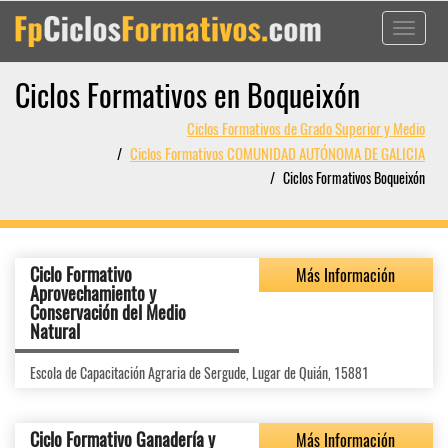
Toggle
navigati
Ciclos Formativos en Boqueixón
Ciclos Formativos de Grado Superior y Medio
Ciclos Formativos COMUNIDAD AUTÓNOMA DE GALICIA
Ciclos Formativos Boqueixón
Ciclo Formativo
Más Información
Aprovechamiento y
Conservación del Medio
Natural
Escola de Capacitación Agraria de Sergude, Lugar de Quián, 15881
Ciclo Formativo Ganadería y
Más Información