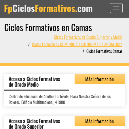
Toggle
navigati
Ciclos Formativos en Camas
Ciclos Formativos de Grado Superior y Medio
Ciclos Formativos COMUNIDAD AUTÓNOMA DE ANDALUCÍA
Ciclos Formativos Camas
Acceso a Ciclos Formativos
Más Información
de Grado Medio
Centro de Educación de Adultos Tartéside, Plaza Nuestra Señora de los
Dolores, Edificio Multifuncional, 41900
Acceso a Ciclos Formativos
Más Información
de Grado Superior