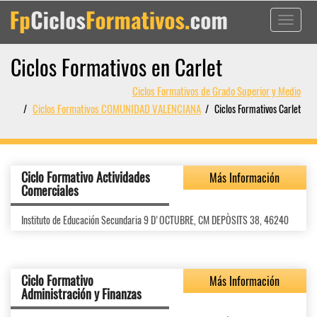
Toggle
navigati
Ciclos Formativos en Carlet
Ciclos Formativos de Grado Superior y Medio
Ciclos Formativos COMUNIDAD VALENCIANA
Ciclos Formativos Carlet
Ciclo Formativo Actividades
Más Información
Comerciales
Instituto de Educación Secundaria 9 D'OCTUBRE, CM DEPÒSITS 38, 46240
Ciclo Formativo
Más Información
Administración y Finanzas