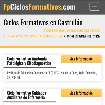
Toggle
navigati
Ciclos Formativos en Castrillón
Ciclos Formativos de Grado Superior y Medio
Ciclos Formativos PRINCIPADO DE ASTURIAS
Ciclos Formativos Castrillón
Ciclo Formativo Anatomía
Más Información
Patológica y Citodiagnóstico
Instituto de Educación Secundaria (IES) I.E.S. Isla de la Deva, Avda. Principal,
33, 33450
Ciclo Formativo Cuidados
Más Información
Auxiliares de Enfermería