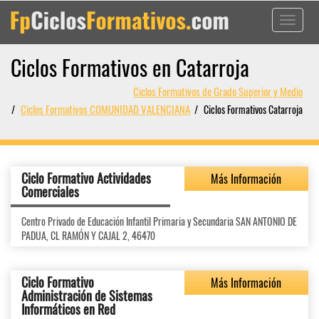
Toggle
navigati
Ciclos Formativos en Catarroja
Ciclos Formativos de Grado Superior y Medio
Ciclos Formativos COMUNIDAD VALENCIANA
Ciclos Formativos Catarroja
Ciclo Formativo Actividades
Más Información
Comerciales
Centro Privado de Educación Infantil Primaria y Secundaria SAN ANTONIO DE
PADUA, CL RAMÓN Y CAJAL 2, 46470
Ciclo Formativo
Más Información
Administración de Sistemas
Informáticos en Red