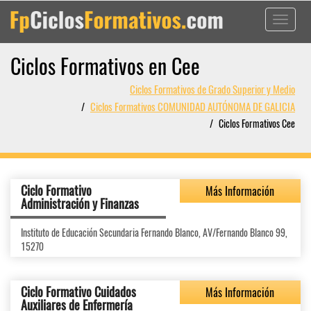
Toggle
navigati
Ciclos Formativos en Cee
Ciclos Formativos de Grado Superior y Medio
Ciclos Formativos COMUNIDAD AUTÓNOMA DE GALICIA
Ciclos Formativos Cee
Ciclo Formativo
Más Información
Administración y Finanzas
Instituto de Educación Secundaria Fernando Blanco, AV/Fernando Blanco 99,
15270
Ciclo Formativo Cuidados
Más Información
Auxiliares de Enfermería