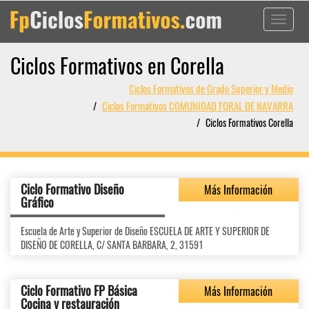
Toggle
navigati
Ciclos Formativos en Corella
Ciclos Formativos de Grado Superior y Medio
Ciclos Formativos COMUNIDAD FORAL DE NAVARRA
Ciclos Formativos Corella
Ciclo Formativo Diseño
Más Información
Gráfico
Escuela de Arte y Superior de Diseño ESCUELA DE ARTE Y SUPERIOR DE
DISEÑO DE CORELLA, C/ SANTA BARBARA, 2, 31591
Ciclo Formativo FP Básica
Más Información
Cocina y restauración