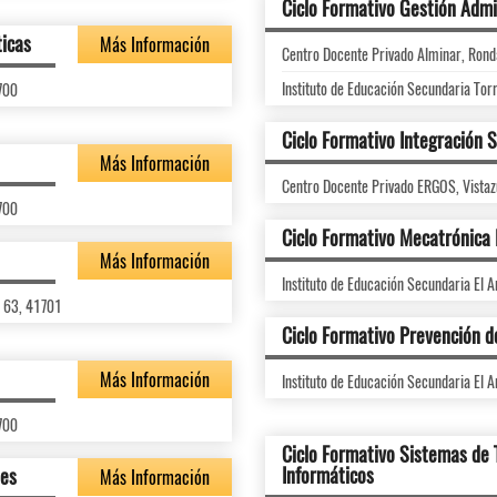
Ciclo Formativo Gestión Admi
ticas
Más Información
Centro Docente Privado Alminar, Ronda 
Instituto de Educación Secundaria Tor
1700
Ciclo Formativo Integración S
Más Información
Centro Docente Privado ERGOS, Vistaz
1700
Ciclo Formativo Mecatrónica 
Más Información
Instituto de Educación Secundaria El A
, 63, 41701
Ciclo Formativo Prevención d
Más Información
Instituto de Educación Secundaria El A
1700
Ciclo Formativo Sistemas de
Informáticos
des
Más Información