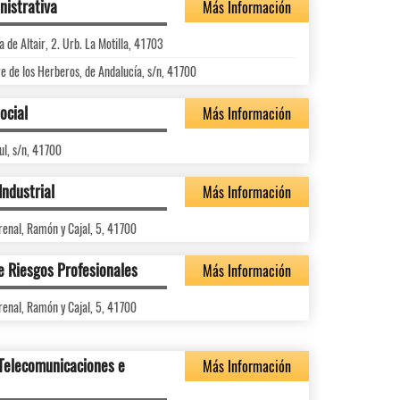
nistrativa
Más Información
de Altair, 2. Urb. La Motilla, 41703
re de los Herberos, de Andalucía, s/n, 41700
ocial
Más Información
ul, s/n, 41700
Industrial
Más Información
renal, Ramón y Cajal, 5, 41700
e Riesgos Profesionales
Más Información
renal, Ramón y Cajal, 5, 41700
 Telecomunicaciones e
Más Información