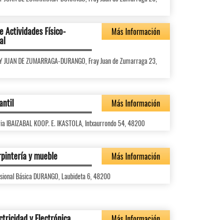
e Actividades Físico-
Más Información
al
FRAY JUAN DE ZUMARRAGA-DURANGO, Fray Juan de Zumarraga 23,
antil
Más Información
ria IBAIZABAL KOOP. E. IKASTOLA, Intxaurrondo 54, 48200
rpintería y mueble
Más Información
fesional Básica DURANGO, Laubideta 6, 48200
ctricidad y Electrónica
Más Información