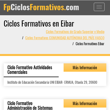
Toggle
navigati
Ciclos Formativos en Eibar
Ciclos Formativos de Grado Superior y Medio
Ciclos Formativos COMUNIDAD AUTÓNOMA DEL PAÍS VASCO
Ciclos Formativos Eibar
Ciclo Formativo Actividades
Más Información
Comerciales
Instituto de Educación Secundaria UNI EIBAR- ERMUA, Otaola 29, 20600
Ciclo Formativo
Más Información
Administración de Sistemas