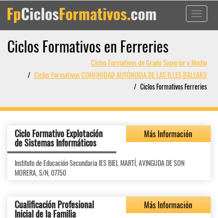
Toggle
navigati
Ciclos Formativos en Ferreries
Ciclos Formativos de Grado Superior y Medio
Ciclos Formativos COMUNIDAD AUTÓNOMA DE LAS ILLES BALEARS
Ciclos Formativos Ferreries
Ciclo Formativo Explotación
Más Información
de Sistemas Informáticos
Instituto de Educación Secundaria IES BIEL MARTÍ, AVINGUDA DE SON
MORERA, S/N, 07750
Cualificación Profesional
Más Información
Inicial de la Familia