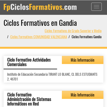
Toggle
navigati
Ciclos Formativos en Gandia
Ciclos Formativos de Grado Superior y Medio
Ciclos Formativos COMUNIDAD VALENCIANA
Ciclos Formativos Gandia
Ciclo Formativo Actividades
Más Información
Comerciales
Instituto de Educación Secundaria TIRANT LO BLANC, CL DELS ESTUDIANTS
2, 46701
Ciclo Formativo
Más Información
Administración de Sistemas
Informáticos en Red