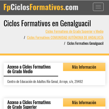
Toggle
navigati
Ciclos Formativos en Genalguacil
Ciclos Formativos de Grado Superior y Medio
Ciclos Formativos COMUNIDAD AUTÓNOMA DE ANDALUCÍA
Ciclos Formativos Genalguacil
Acceso a Ciclos Formativos
Más Información
de Grado Medio
Centro de Educación de Adultos Río Genal, Arroyo, s/n, 29492
Acceso a Ciclos Formativos
Más Información
de Grado Superior