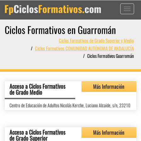
Toggle
navigati
Ciclos Formativos en Guarromán
Ciclos Formativos de Grado Superior y Medio
Ciclos Formativos COMUNIDAD AUTÓNOMA DE ANDALUCÍA
Ciclos Formativos Guarromán
Acceso a Ciclos Formativos
Más Información
de Grado Medio
Centro de Educación de Adultos Nicolás Kerche, Luciano Alcaide, s/n, 23210
Acceso a Ciclos Formativos
Más Información
de Grado Superior