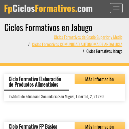
Toggle
navigati
Ciclos Formativos en Jabugo
Ciclos Formativos de Grado Superior y Medio
Ciclos Formativos COMUNIDAD AUTÓNOMA DE ANDALUCÍA
Ciclos Formativos Jabugo
Ciclo Formativo Elaboración
Más Información
de Productos Alimenticios
Instituto de Educación Secundaria San Miguel, Libertad, 2, 21290
Ciclo Formativo FP Básica
Más Información