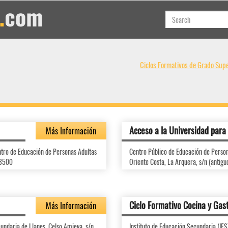
Ciclos Formativos de Grado Supe
Acceso a la Universidad par
Más Información
ntro de Educación de Personas Adultas
Centro Público de Educación de Person
33500
Oriente Costa, La Arquera, s/n (antig
Ciclo Formativo Cocina y Ga
Más Información
cundaria de Llanes, Celso Amieva, s/n,
Instituto de Educación Secundaria (IES