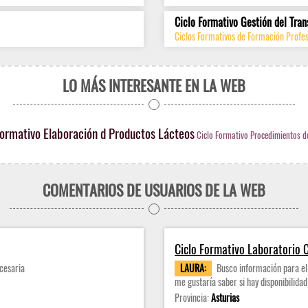
Ciclo Formativo Gestión del Tran
Ciclos Formativos de Formación Profes
LO MÁS INTERESANTE EN LA WEB
Formativo Elaboración d Productos Lácteos
Ciclo Formativo Procedimientos de 
COMENTARIOS DE USUARIOS DE LA WEB
Ciclo Formativo Laboratorio C
cesaria
LAURA:
Busco información para el 
me gustaría saber si hay disponibilidad
Provincia:
Asturias