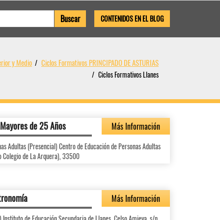
CONTENIDOS EN EL BLOG
rior y Medio
Ciclos Formativos PRINCIPADO DE ASTURIAS
Ciclos Formativos Llanes
a Mayores de 25 Años
Más Información
as Adultas (Presencial) Centro de Educación de Personas Adultas
uo Colegio de La Arquera), 33500
stronomía
Más Información
) Instituto de Educación Secundaria de Llanes, Celso Amieva, s/n,