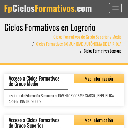
Toggle
navigati
Ciclos Formativos en Logroño
Ciclos Formativos de Grado Superior y Medio
Ciclos Formativos COMUNIDAD AUTÓNOMA DE LA RIOJA
Ciclos Formativos Logroño
Acceso a Ciclos Formativos
Más Información
de Grado Medio
Instituto de Educación Secundaria INVENTOR COSME GARCIA, REPUBLICA
ARGENTINA,68, 26002
Acceso a Ciclos Formativos
Más Información
de Grado Superior