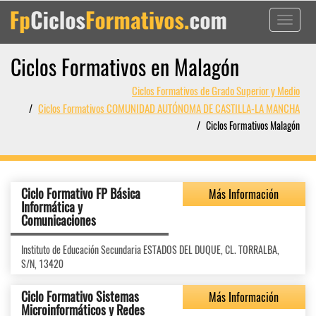
Toggle
navigati
Ciclos Formativos en Malagón
Ciclos Formativos de Grado Superior y Medio
Ciclos Formativos COMUNIDAD AUTÓNOMA DE CASTILLA-LA MANCHA
Ciclos Formativos Malagón
Ciclo Formativo FP Básica
Más Información
Informática y
Comunicaciones
Instituto de Educación Secundaria ESTADOS DEL DUQUE, CL. TORRALBA,
S/N, 13420
Ciclo Formativo Sistemas
Más Información
Microinformáticos y Redes