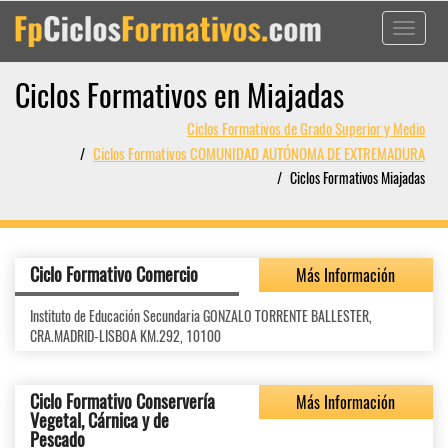
Toggle
navigati
Ciclos Formativos en Miajadas
Ciclos Formativos de Grado Superior y Medio
Ciclos Formativos COMUNIDAD AUTÓNOMA DE EXTREMADURA
Ciclos Formativos Miajadas
Ciclo Formativo Comercio
Más Información
Instituto de Educación Secundaria GONZALO TORRENTE BALLESTER,
CRA.MADRID-LISBOA KM.292, 10100
Ciclo Formativo Conservería
Más Información
Vegetal, Cárnica y de
Pescado