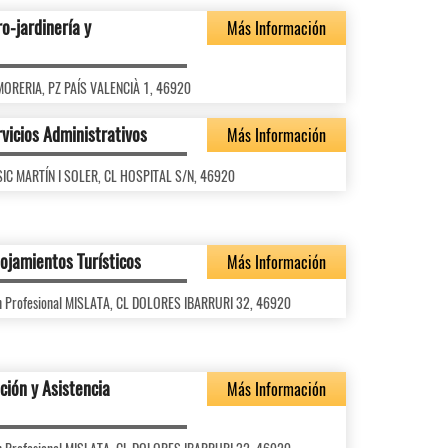
o-jardinería y
Más Información
A MORERIA, PZ PAÍS VALENCIÀ 1, 46920
vicios Administrativos
Más Información
ÚSIC MARTÍN I SOLER, CL HOSPITAL S/N, 46920
lojamientos Turísticos
Más Información
ón Profesional MISLATA, CL DOLORES IBARRURI 32, 46920
ción y Asistencia
Más Información