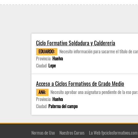
Ciclo Formativo Soldadura y Calderería
EDUARDO:
Necesito información para sacarme el título de ca
Provincia:
Huelva
Ciudad:
Lepe
Acceso a Ciclos Formativos de Grado Medio
ANA:
Necesito aprobar una asignatura pendiente de la eso par
Provincia:
Huelva
Ciudad:
Paterna del campo
Normas de Uso
Nuestros Cursos
La Web fpciclosformativos.com