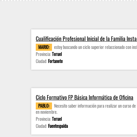
Cualificación Profesional Inicial de la Familia Ins
MARIO:
estoy buscando un ciclo superior relaccionado con inst
Provincia:
Teruel
Ciudad:
Fortanete
Ciclo Formativo FP Básica Informática de Oficina
PABLO:
Necesito saber información para realizar un curso de
en noviembre.
Provincia:
Teruel
Ciudad:
Fuentespalda