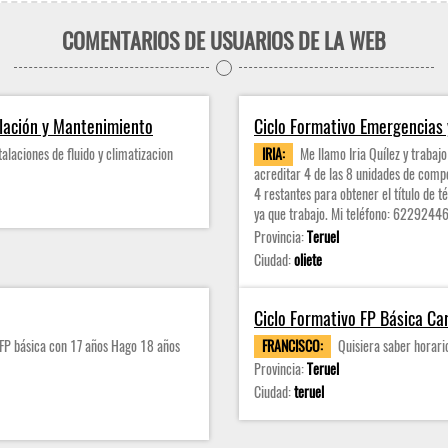
COMENTARIOS DE USUARIOS DE LA WEB
talación y Mantenimiento
Ciclo Formativo Emergencias y
alaciones de fluido y climatizacion
IRIA:
Me llamo Iria Quílez y trabaj
acreditar 4 de las 8 unidades de comp
4 restantes para obtener el título de t
ya que trabajo. Mi teléfono: 6229244
Provincia:
Teruel
Ciudad:
oliete
Ciclo Formativo FP Básica Ca
 FP básica con 17 años Hago 18 años
FRANCISCO:
Quisiera saber horario
Provincia:
Teruel
Ciudad:
teruel