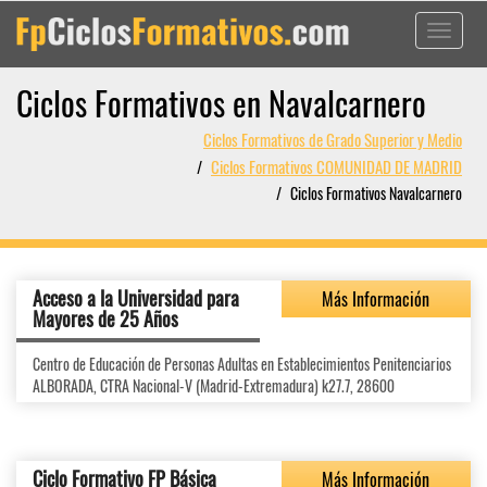
Toggle
navigati
Ciclos Formativos en Navalcarnero
Ciclos Formativos de Grado Superior y Medio
Ciclos Formativos COMUNIDAD DE MADRID
Ciclos Formativos Navalcarnero
Acceso a la Universidad para
Más Información
Mayores de 25 Años
Centro de Educación de Personas Adultas en Establecimientos Penitenciarios
ALBORADA, CTRA Nacional-V (Madrid-Extremadura) k27.7, 28600
Ciclo Formativo FP Básica
Más Información