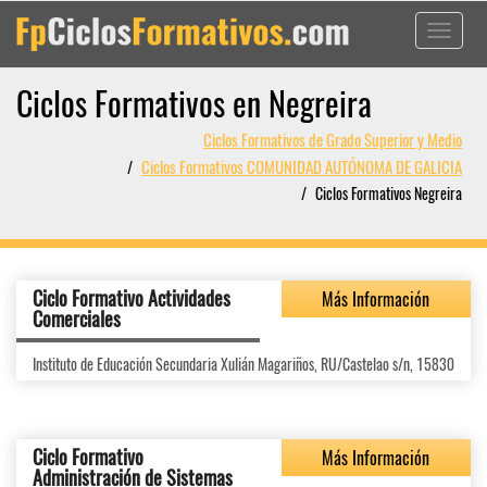
Toggle
navigati
Ciclos Formativos en Negreira
Ciclos Formativos de Grado Superior y Medio
Ciclos Formativos COMUNIDAD AUTÓNOMA DE GALICIA
Ciclos Formativos Negreira
Ciclo Formativo Actividades
Más Información
Comerciales
Instituto de Educación Secundaria Xulián Magariños, RU/Castelao s/n, 15830
Ciclo Formativo
Más Información
Administración de Sistemas