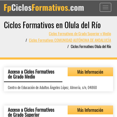
Toggle
navigati
Ciclos Formativos en Olula del Río
Ciclos Formativos de Grado Superior y Medio
Ciclos Formativos COMUNIDAD AUTÓNOMA DE ANDALUCÍA
Ciclos Formativos Olula del Río
Acceso a Ciclos Formativos
Más Información
de Grado Medio
Centro de Educación de Adultos Ángeles López, Almería, s/n, 04860
Acceso a Ciclos Formativos
Más Información
de Grado Superior