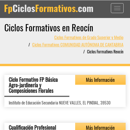
Toggle
navigati
Ciclos Formativos en Reocín
Ciclos Formativos de Grado Superior y Medio
Ciclos Formativos COMUNIDAD AUTÓNOMA DE CANTABRIA
Ciclos Formativos Reocín
Ciclo Formativo FP Básica
Más Información
Agro-jardinería y
Composiciones Florales
Instituto de Educación Secundaria NUEVE VALLES, EL PINDIAL, 39530
Cualificación Profesional
Más Información