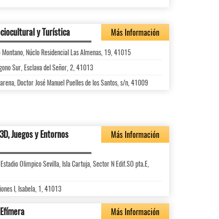
iocultural y Turística
Más Información
no Montano, Núclo Residencial Las Almenas, 19, 41015
ígono Sur, Esclava del Señor, 2, 41013
arena, Doctor José Manuel Puelles de los Santos, s/n, 41009
3D, Juegos y Entornos
Más Información
stadio Olimpico Sevilla, Isla Cartuja, Sector N Edif.SO pta.E,
ones I, Isabela, 1, 41013
 Efímera
Más Información