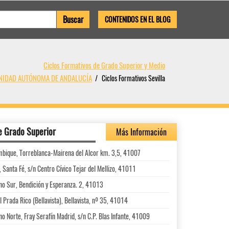
CONTENIDOS EN EL BLOG
Ciclos Formativos de Grado Superior y Medio
MUNIDAD AUTÓNOMA DE ANDALUCÍA
Ciclos Formativos Sevilla
e Grado Superior
Más Información
ambique, Torreblanca-Mairena del Alcor km. 3,5, 41007
 Santa Fé, s/n Centro Cívico Tejar del Mellizo, 41011
no Sur, Bendición y Esperanza. 2, 41013
Prada Rico (Bellavista), Bellavista, nº 35, 41014
o Norte, Fray Serafín Madrid, s/n C.P. Blas Infante, 41009