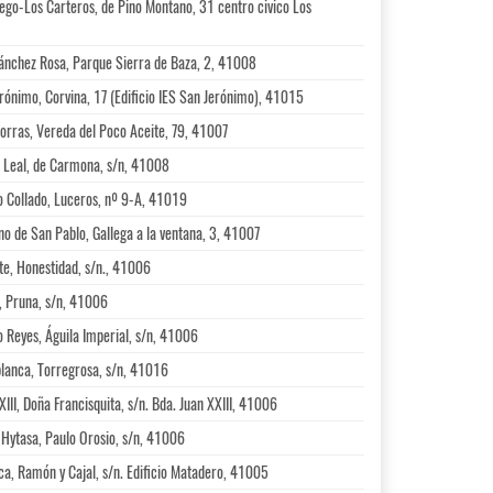
ego-Los Carteros, de Pino Montano, 31 centro civico Los
Sánchez Rosa, Parque Sierra de Baza, 2, 41008
rónimo, Corvina, 17 (Edificio IES San Jerónimo), 41015
orras, Vereda del Poco Aceite, 79, 41007
s Leal, de Carmona, s/n, 41008
o Collado, Luceros, nº 9-A, 41019
no de San Pablo, Gallega a la ventana, 3, 41007
te, Honestidad, s/n., 41006
, Pruna, s/n, 41006
 Reyes, Águila Imperial, s/n, 41006
blanca, Torregrosa, s/n, 41016
III, Doña Francisquita, s/n. Bda. Juan XXIII, 41006
-Hytasa, Paulo Orosio, s/n, 41006
a, Ramón y Cajal, s/n. Edificio Matadero, 41005