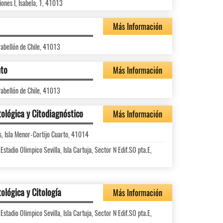
ones I, Isabela, 1, 41013
Más Información
 Pabellón de Chile, 41013
nto
Más Información
 Pabellón de Chile, 41013
ológica y Citodiagnóstico
Más Información
s, Isla Menor-Cortijo Cuarto, 41014
stadio Olimpico Sevilla, Isla Cartuja, Sector N Edif.SO pta.E,
ológica y Citología
Más Información
stadio Olimpico Sevilla, Isla Cartuja, Sector N Edif.SO pta.E,