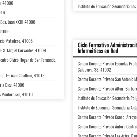
/n, 41006
Instituto de Educación Secundaria Los 
1016
 Bda. Juan XXIII, 41006
 41006
ficio Matadero, 41005
Ciclo Formativo Administraci
Informáticos en Red
.E.S. Miguel Cervantes, 41009
Centro Cívico Hogar de San Fernando,
Centro Docente Privado Escuelas Profe
Calatrava, 38, 41002
 c.p. Fernan Caballero, 41013
Centro Docente Privado San Antonio M
oria Díez, 41006
Centro Docente Privado Altair, Barber
sus Montero s/n, 41010
Instituto de Educación Secundaria Pol
Instituto de Educación Secundaria An
Centro Docente Privado Cenec, Arroyo
Centro Docente Privado Ánfora Centro
Centro Docente Privado Las Artes, Ba