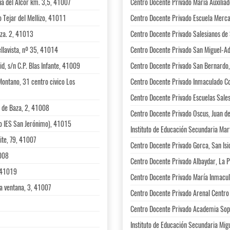
na del Alcor km. 3,5, 41007
Centro Docente Privado María Auxilia
o Tejar del Mellizo, 41011
Centro Docente Privado Escuela Merca
nza. 2, 41013
Centro Docente Privado Salesianos de 
ellavista, nº 35, 41014
Centro Docente Privado San Miguel-Ad
d, s/n C.P. Blas Infante, 41009
Centro Docente Privado San Bernardo
Montano, 31 centro civico Los
Centro Docente Privado Inmaculado Co
Centro Docente Privado Escuelas Sales
a de Baza, 2, 41008
Centro Docente Privado Oscus, Juan d
io IES San Jerónimo), 41015
Instituto de Educación Secundaria Mar
ite, 79, 41007
Centro Docente Privado Gorca, San Is
1008
Centro Docente Privado Albaydar, La 
, 41019
Centro Docente Privado María Inmacul
la ventana, 3, 41007
Centro Docente Privado Arenal Centro
Centro Docente Privado Academia Sope
Instituto de Educación Secundaria Mig