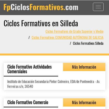
Toggle
navigati
Ciclos Formativos en Silleda
Ciclos Formativos de Grado Superior y Medio
Ciclos Formativos COMUNIDAD AUTÓNOMA DE GALICIA
Ciclos Formativos Silleda
Ciclo Formativo Actividades
Más Información
Comerciales
Instituto de Educación Secundaria Pintor Colmeiro, EDA/de Pontevedra - As
Ferreiras s/n, 36540
Ciclo Formativo Comercio
Más Información