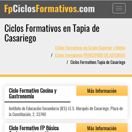
Toggle
navigati
Ciclos Formativos en Tapia de
Casariego
Ciclos Formativos de Grado Superior y Medio
Ciclos Formativos PRINCIPADO DE ASTURIAS
Ciclos Formativos Tapia de Casariego
Ciclo Formativo Cocina y
Más Información
Gastronomía
Instituto de Educación Secundaria (IES) I.E.S. Marqués de Casariego, Plaza de
la Constitución, 2, 33740
Ciclo Formativo FP Básica
Más Información