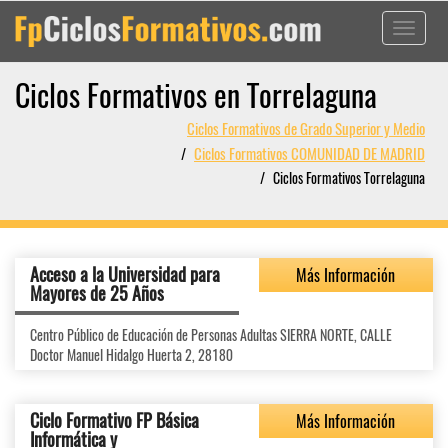
Toggle
navigati
Ciclos Formativos en Torrelaguna
Ciclos Formativos de Grado Superior y Medio
Ciclos Formativos COMUNIDAD DE MADRID
Ciclos Formativos Torrelaguna
Acceso a la Universidad para
Más Información
Mayores de 25 Años
Centro Público de Educación de Personas Adultas SIERRA NORTE, CALLE
Doctor Manuel Hidalgo Huerta 2, 28180
Ciclo Formativo FP Básica
Más Información
Informática y