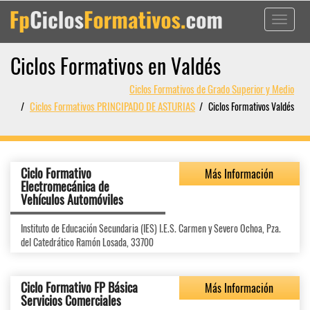
Toggle
navigati
Ciclos Formativos en Valdés
Ciclos Formativos de Grado Superior y Medio
Ciclos Formativos PRINCIPADO DE ASTURIAS
Ciclos Formativos Valdés
Ciclo Formativo
Más Información
Electromecánica de
Vehículos Automóviles
Instituto de Educación Secundaria (IES) I.E.S. Carmen y Severo Ochoa, Pza.
del Catedrático Ramón Losada, 33700
Ciclo Formativo FP Básica
Más Información
Servicios Comerciales