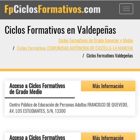
Toggle
navigati
Ciclos Formativos en Valdepeñas
Ciclos Formativos de Grado Superior y Medio
Ciclos Formativos COMUNIDAD AUTÓNOMA DE CASTILLA-LA MANCHA
Ciclos Formativos Valdepeñas
Acceso a Ciclos Formativos
Más Información
de Grado Medio
Centro Público de Educación de Personas Adultas FRANCISCO DE QUEVEDO,
AV. LOS ESTUDIANTES, S/N, 13300
Acceso a Ciclos Formativos
Más Información