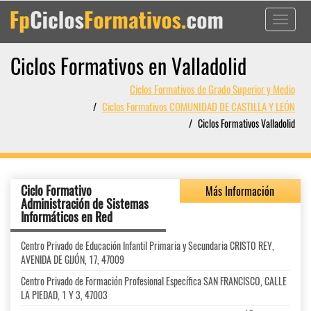
Toggle
navigati
Ciclos Formativos en Valladolid
Ciclos Formativos de Grado Superior y Medio
Ciclos Formativos COMUNIDAD DE CASTILLA Y LEÓN
Ciclos Formativos Valladolid
Ciclo Formativo
Más Información
Administración de Sistemas
Informáticos en Red
Centro Privado de Educación Infantil Primaria y Secundaria CRISTO REY,
AVENIDA DE GIJÓN, 17, 47009
Centro Privado de Formación Profesional Específica SAN FRANCISCO, CALLE
LA PIEDAD, 1 Y 3, 47003