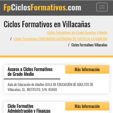
Toggle
navigati
Ciclos Formativos en Villacañas
Ciclos Formativos de Grado Superior y Medio
Ciclos Formativos COMUNIDAD AUTÓNOMA DE CASTILLA-LA MANCHA
Ciclos Formativos Villacañas
Acceso a Ciclos Formativos
Más Información
de Grado Medio
Aula de Educación de Adultos AULA DE EDUCACIÓN DE ADULTOS DE
Villacañas, CL. INSTITUTO, S/N, 45860
Ciclo Formativo
Más Información
Administración y Finanzas