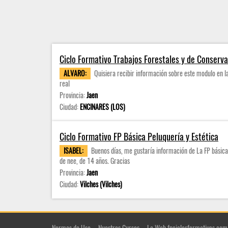
Ciclo Formativo Trabajos Forestales y de Conserv
ALVARO:
Quisiera recibir información sobre este modulo en 
real
Provincia:
Jaen
Ciudad:
ENCINARES (LOS)
Ciclo Formativo FP Básica Peluquería y Estética
ISABEL:
Buenos días, me gustaría información de La FP básica
de nee, de 14 años. Gracias
Provincia:
Jaen
Ciudad:
Vilches (Vilches)
Normas de Uso
Nuestros Cursos
La Web fpciclosformativos.com