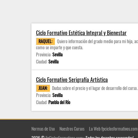
Ciclo Formativo Estética Integral y Bienestar
RAQUEL:
Quiero información del grado medio para mi hija, a
como se imparte y que cuesta.
Provincia:
Sevilla
Ciudad:
Sevilla
Ciclo Formativo Serigrafía Artística
JUAN:
Dudas sobre el precio y el lugar de desarrollo del curso.
Provincia:
Sevilla
Ciudad:
Puebla del Río
Normas de Uso
Nuestros Cursos
La Web fpciclosformativos.com
2026 ©
FpCiclosFormativos.com
: ¡Todos los derechos reservados!