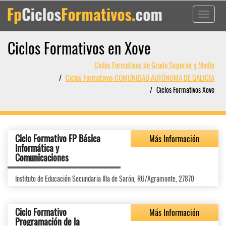
Toggle
navigati
Ciclos Formativos en Xove
Ciclos Formativos de Grado Superior y Medio
Ciclos Formativos COMUNIDAD AUTÓNOMA DE GALICIA
Ciclos Formativos Xove
Ciclo Formativo FP Básica
Más Información
Informática y
Comunicaciones
Instituto de Educación Secundaria Illa de Sarón, RU/Agramonte, 27870
Ciclo Formativo
Más Información
Programación de la