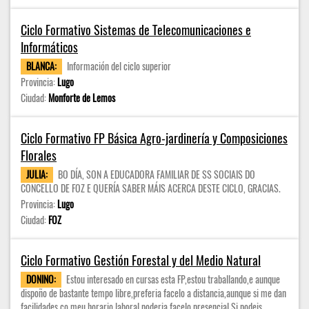
Ciclo Formativo Sistemas de Telecomunicaciones e
Informáticos
BLANCA:
Información del ciclo superior
Provincia:
Lugo
Ciudad:
Monforte de Lemos
Ciclo Formativo FP Básica Agro-jardinería y Composiciones
Florales
JULIA:
BO DÍA, SON A EDUCADORA FAMILIAR DE SS SOCIAIS DO
CONCELLO DE FOZ E QUERÍA SABER MÁIS ACERCA DESTE CICLO, GRACIAS.
Provincia:
Lugo
Ciudad:
FOZ
Ciclo Formativo Gestión Forestal y del Medio Natural
DONINO:
Estou interesado en cursas esta FP,estou traballando,e aunque
dispoño de bastante tempo libre,preferia facelo a distancia,aunque si me dan
facilidades co meu horario laboral,poderia facelo presencial Si podeis