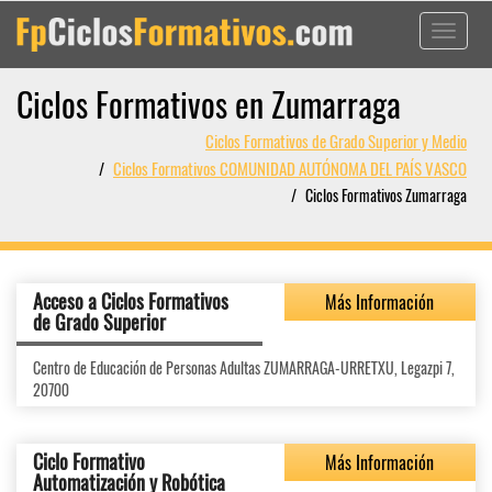
Toggle
navigati
Ciclos Formativos en Zumarraga
Ciclos Formativos de Grado Superior y Medio
Ciclos Formativos COMUNIDAD AUTÓNOMA DEL PAÍS VASCO
Ciclos Formativos Zumarraga
Acceso a Ciclos Formativos
Más Información
de Grado Superior
Centro de Educación de Personas Adultas ZUMARRAGA-URRETXU, Legazpi 7,
20700
Ciclo Formativo
Más Información
Automatización y Robótica