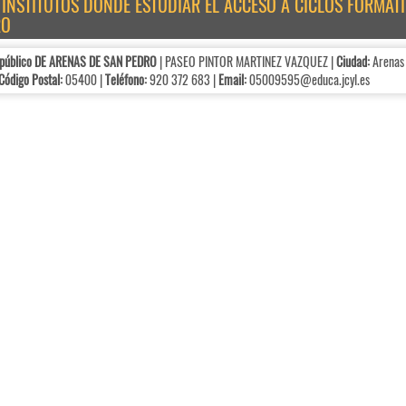
E INSTITUTOS DÓNDE ESTUDIAR EL ACCESO A CICLOS FORMA
RO
 público DE ARENAS DE SAN PEDRO
| PASEO PINTOR MARTINEZ VAZQUEZ |
Ciudad:
Arenas 
Código Postal:
05400 |
Teléfono:
920 372 683 |
Email:
05009595@educa.jcyl.es