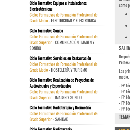
Ciclo Formativo Equipos e Instalaciones
como p
Electrotécnicas
Ciclos Formativos de Formación Profesional de
Grado Medio
- ELECTRICIDAD Y ELECTRÓNICA
Ciclo Formativo Sonido
Ciclos Formativos de Formación Profesional de
Grado Superior
- COMUNICACIÓN, IMAGEN Y
SALID
SONIDO
Después
Ciclo Formativo Servicios en Restauración
Profesi
Ciclos Formativos de Formación Profesional de
Grado Medio
- HOSTELERÍA Y TURISMO
Los pri
medio, 
Ciclo Formativo Realización de Proyectos de
- FP Té
Audiovisuales y Espectáculos
- FP Té
Ciclos Formativos de Formación Profesional de
- FP Té
Grado Superior
- IMAGEN Y SONIDO
- FP Té
Ciclo Formativo Radioterapia y Dosimetría
- FP Té
Ciclos Formativos de Formación Profesional de
TEMAR
Grado Superior
- SANIDAD
Ciclo Formativo Radioterapia