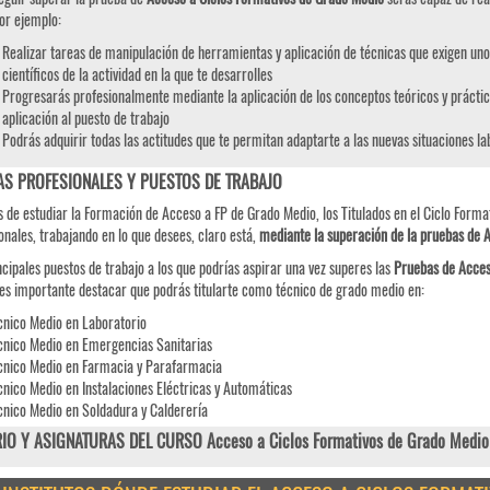
or ejemplo:
Realizar tareas de manipulación de herramientas y aplicación de técnicas que exigen uno
científicos de la actividad en la que te desarrolles
Progresarás profesionalmente mediante la aplicación de los conceptos teóricos y práctic
aplicación al puesto de trabajo
Podrás adquirir todas las actitudes que te permitan adaptarte a las nuevas situaciones l
AS PROFESIONALES Y PUESTOS DE TRABAJO
 de estudiar la Formación de Acceso a FP de Grado Medio, los Titulados en el Ciclo Format
onales, trabajando en lo que desees, claro está,
mediante la superación de la pruebas de 
ncipales puestos de trabajo a los que podrías aspirar una vez superes las
Pruebas de
Acce
es importante destacar que podrás titularte como técnico de grado medio en:
cnico Medio en Laboratorio
cnico Medio en Emergencias Sanitarias
cnico Medio en Farmacia y Parafarmacia
cnico Medio en Instalaciones Eléctricas y Automáticas
cnico Medio en Soldadura y Calderería
IO Y ASIGNATURAS DEL CURSO Acceso a Ciclos Formativos de Grado Medio