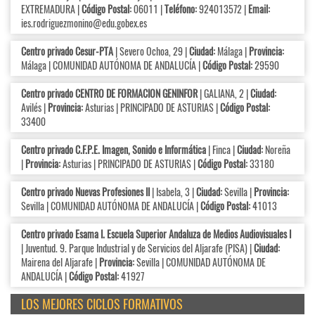
EXTREMADURA |
Código Postal:
06011 |
Teléfono:
924013572 |
Email:
ies.rodriguezmonino@edu.gobex.es
Centro privado Cesur-PTA
| Severo Ochoa, 29 |
Ciudad:
Málaga |
Provincia:
Málaga | COMUNIDAD AUTÓNOMA DE ANDALUCÍA |
Código Postal:
29590
Centro privado CENTRO DE FORMACION GENINFOR
| GALIANA, 2 |
Ciudad:
Avilés |
Provincia:
Asturias | PRINCIPADO DE ASTURIAS |
Código Postal:
33400
Centro privado C.F.P.E. Imagen, Sonido e Informática
| Finca |
Ciudad:
Noreña
|
Provincia:
Asturias | PRINCIPADO DE ASTURIAS |
Código Postal:
33180
Centro privado Nuevas Profesiones II
| Isabela, 3 |
Ciudad:
Sevilla |
Provincia:
Sevilla | COMUNIDAD AUTÓNOMA DE ANDALUCÍA |
Código Postal:
41013
Centro privado Esama I. Escuela Superior Andaluza de Medios Audiovisuales I
| Juventud. 9. Parque Industrial y de Servicios del Aljarafe (PISA) |
Ciudad:
Mairena del Aljarafe |
Provincia:
Sevilla | COMUNIDAD AUTÓNOMA DE
ANDALUCÍA |
Código Postal:
41927
LOS MEJORES CICLOS FORMATIVOS