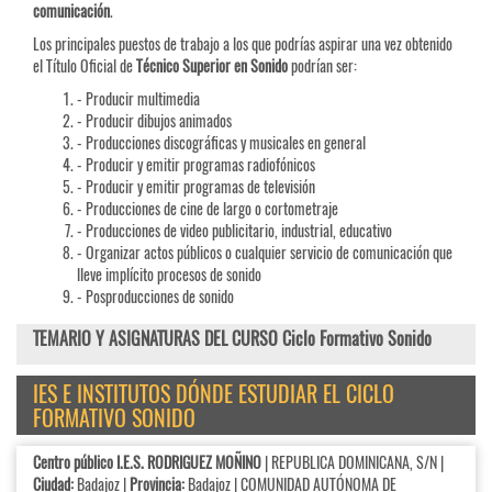
comunicación
.
Los principales puestos de trabajo a los que podrías aspirar una vez obtenido
el Título Oficial de
Técnico Superior en Sonido
podrían ser:
- Producir multimedia
- Producir dibujos animados
- Producciones discográficas y musicales en general
- Producir y emitir programas radiofónicos
- Producir y emitir programas de televisión
- Producciones de cine de largo o cortometraje
- Producciones de video publicitario, industrial, educativo
- Organizar actos públicos o cualquier servicio de comunicación que
lleve implícito procesos de sonido
- Posproducciones de sonido
TEMARIO Y ASIGNATURAS DEL CURSO Ciclo Formativo Sonido
IES E INSTITUTOS DÓNDE ESTUDIAR EL CICLO
FORMATIVO SONIDO
Centro público I.E.S. RODRIGUEZ MOÑINO
| REPUBLICA DOMINICANA, S/N |
Ciudad:
Badajoz |
Provincia:
Badajoz | COMUNIDAD AUTÓNOMA DE