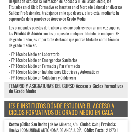
Después de estudiar la Formación de Acceso a FP de Grado Medio, los
Titulados en el Ciclo Formativo se insertan en el Mercado Laboral en diversas
Salidas Profesionales, trabajando en lo que desees, claro está,
mediante la
superación de la pruebas de Acceso de Grado Medio
.
Los principales puestos de trabajo a los que podrías aspirar una vez superes
las
Pruebas de
Acceso
son los propios de cualquier titulado de cualquier FP
de grado medio, es importante destacar que podrás titularte como técnico
de grado medio en:
- FP Técnico Medio en Laboratorio
- FP Técnico Medio en Emergencias Sanitarias
- FP Técnico Medio en Farmacia y Parafarmacia
- FP Técnico Medio en Instalaciones Eléctricas y Automáticas
- FP Técnico Medio en Soldadura y Calderería
TEMARIO Y ASIGNATURAS DEL CURSO Acceso a Ciclos Formativos
de Grado Medio
IES E INSTITUTOS DÓNDE ESTUDIAR EL ACCESO A
CICLOS FORMATIVOS DE GRADO MEDIO EN CALA
Centro público San Benito
| de los Mineros, s/n |
Ciudad:
Cala |
Provincia:
Huelva | COMUNIDAD AUTÓNOMA DE ANDALUCÍA |
Código Postal:
21270 |