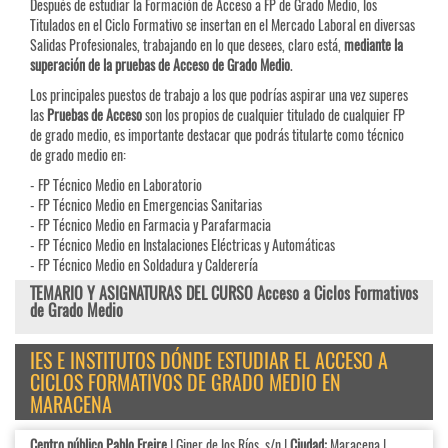
Después de estudiar la Formación de Acceso a FP de Grado Medio, los
Titulados en el Ciclo Formativo se insertan en el Mercado Laboral en diversas
Salidas Profesionales, trabajando en lo que desees, claro está,
mediante la
superación de la pruebas de Acceso de Grado Medio
.
Los principales puestos de trabajo a los que podrías aspirar una vez superes
las
Pruebas de
Acceso
son los propios de cualquier titulado de cualquier FP
de grado medio, es importante destacar que podrás titularte como técnico
de grado medio en:
- FP Técnico Medio en Laboratorio
- FP Técnico Medio en Emergencias Sanitarias
- FP Técnico Medio en Farmacia y Parafarmacia
- FP Técnico Medio en Instalaciones Eléctricas y Automáticas
- FP Técnico Medio en Soldadura y Calderería
TEMARIO Y ASIGNATURAS DEL CURSO Acceso a Ciclos Formativos
de Grado Medio
IES E INSTITUTOS DÓNDE ESTUDIAR EL ACCESO A
CICLOS FORMATIVOS DE GRADO MEDIO EN
MARACENA
Centro público Pablo Freire
| Giner de los Ríos, s/n |
Ciudad:
Maracena |