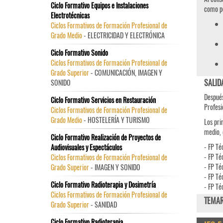
Ciclo Formativo Equipos e Instalaciones
como p
Electrotécnicas
Ciclos Formativos de Formación Profesional de
Grado Medio
- ELECTRICIDAD Y ELECTRÓNICA
Ciclo Formativo Sonido
Ciclos Formativos de Formación Profesional de
Grado Superior
- COMUNICACIÓN, IMAGEN Y
SALID
SONIDO
Después
Ciclo Formativo Servicios en Restauración
Profesi
Ciclos Formativos de Formación Profesional de
Grado Medio
- HOSTELERÍA Y TURISMO
Los pri
medio, 
Ciclo Formativo Realización de Proyectos de
- FP Té
Audiovisuales y Espectáculos
- FP Té
Ciclos Formativos de Formación Profesional de
- FP Té
Grado Superior
- IMAGEN Y SONIDO
- FP Té
Ciclo Formativo Radioterapia y Dosimetría
- FP Té
Ciclos Formativos de Formación Profesional de
TEMAR
Grado Superior
- SANIDAD
Ciclo Formativo Radioterapia