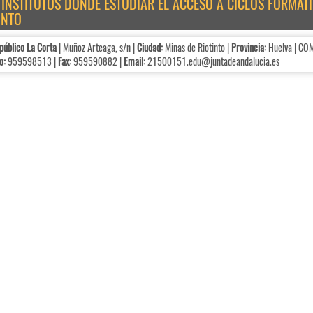
E INSTITUTOS DÓNDE ESTUDIAR EL ACCESO A CICLOS FORMAT
INTO
público La Corta
| Muñoz Arteaga, s/n |
Ciudad:
Minas de Riotinto |
Provincia:
Huelva | C
o:
959598513 |
Fax:
959590882 |
Email:
21500151.edu@juntadeandalucia.es