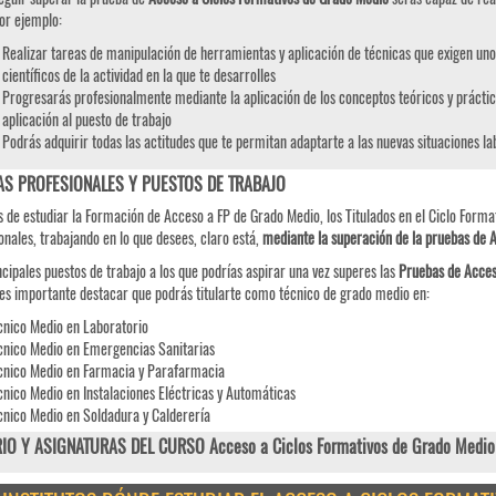
or ejemplo:
Realizar tareas de manipulación de herramientas y aplicación de técnicas que exigen uno
científicos de la actividad en la que te desarrolles
Progresarás profesionalmente mediante la aplicación de los conceptos teóricos y práctic
aplicación al puesto de trabajo
Podrás adquirir todas las actitudes que te permitan adaptarte a las nuevas situaciones l
AS PROFESIONALES Y PUESTOS DE TRABAJO
 de estudiar la Formación de Acceso a FP de Grado Medio, los Titulados en el Ciclo Format
onales, trabajando en lo que desees, claro está,
mediante la superación de la pruebas de 
ncipales puestos de trabajo a los que podrías aspirar una vez superes las
Pruebas de
Acce
es importante destacar que podrás titularte como técnico de grado medio en:
cnico Medio en Laboratorio
cnico Medio en Emergencias Sanitarias
cnico Medio en Farmacia y Parafarmacia
cnico Medio en Instalaciones Eléctricas y Automáticas
cnico Medio en Soldadura y Calderería
IO Y ASIGNATURAS DEL CURSO Acceso a Ciclos Formativos de Grado Medio