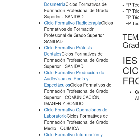
Dosimetría
Ciclos Formativos de
- FP Té
Formación Profesional de Grado
- FP Té
Superior
- SANIDAD
- FP Téc
Ciclo Formativo Radioterapia
Ciclos
- FP Té
Formativos de Formación
TEMA
Profesional de Grado Superior
-
SANIDAD
Grad
Ciclo Formativo Prótesis
Dentales
Ciclos Formativos de
IES
Formación Profesional de Grado
Superior
- SANIDAD
CIC
Ciclo Formativo Producción de
FR
Audiovisuales, Radio y
Espectáculos
Ciclos Formativos de
Formación Profesional de Grado
C
Superior
- COMUNICACIÓN,
A
IMAGEN Y SONIDO
Ciclo Formativo Operaciones de
Laboratorio
Ciclos Formativos de
Formación Profesional de Grado
Medio
- QUÍMICA
Ciclo Formativo Información y