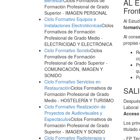
AL E
Bienestar
Ciclos Formativos de
Formación Profesional de Grado
Fro
Superior
- IMAGEN PERSONAL
Ciclo Formativo Equipos e
Al Estud
Instalaciones Electrotécnicas
Ciclos
formati
Formativos de Formación
Al conse
Profesional de Grado Medio
-
propias 
ELECTRICIDAD Y ELECTRÓNICA
Ciclo Formativo Sonido
Ciclos
Re
Formativos de Formación
co
Profesional de Grado Superior
-
Pr
COMUNICACIÓN, IMAGEN Y
qu
SONIDO
Po
Ciclo Formativo Servicios en
Restauración
Ciclos Formativos de
SAL
Formación Profesional de Grado
Medio
- HOSTELERÍA Y TURISMO
Después 
Ciclo Formativo Realización de
Laboral 
Proyectos de Audiovisuales y
Acceso
Espectáculos
Ciclos Formativos de
Los prin
Formación Profesional de Grado
titulado
Superior
- IMAGEN Y SONIDO
Ciclo Formativo Radioterapia y
- FP Téc