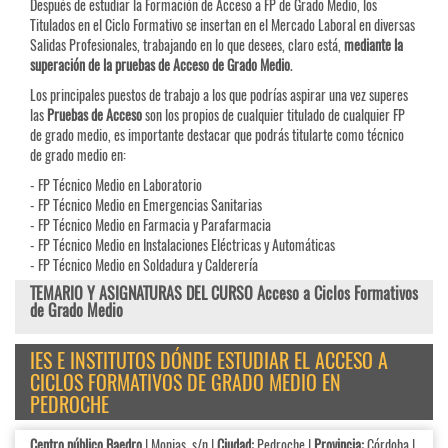
Después de estudiar la Formación de Acceso a FP de Grado Medio, los
Titulados en el Ciclo Formativo se insertan en el Mercado Laboral en diversas
Salidas Profesionales, trabajando en lo que desees, claro está,
mediante la
superación de la pruebas de Acceso de Grado Medio
.
Los principales puestos de trabajo a los que podrías aspirar una vez superes
las
Pruebas de
Acceso
son los propios de cualquier titulado de cualquier FP
de grado medio, es importante destacar que podrás titularte como técnico
de grado medio en:
- FP Técnico Medio en Laboratorio
- FP Técnico Medio en Emergencias Sanitarias
- FP Técnico Medio en Farmacia y Parafarmacia
- FP Técnico Medio en Instalaciones Eléctricas y Automáticas
- FP Técnico Medio en Soldadura y Calderería
TEMARIO Y ASIGNATURAS DEL CURSO Acceso a Ciclos Formativos
de Grado Medio
IES E INSTITUTOS DÓNDE ESTUDIAR EL ACCESO A
CICLOS FORMATIVOS DE GRADO MEDIO EN
PEDROCHE
Centro público Baedro
| Monjas, s/n |
Ciudad:
Pedroche |
Provincia:
Córdoba |