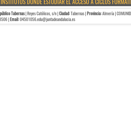
E INSTITUTOS DÓNDE ESTUDIAR EL ACCESO A CICLOS FORMA
público Tabernas
| Reyes Católicos, s/n |
Ciudad:
Tabernas |
Provincia:
Almería | COMUNI
8506 |
Email:
04501056.edu@juntadeandalucia.es