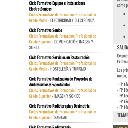
Ciclo Formativo Equipos e Instalaciones
como p
Electrotécnicas
Ciclos Formativos de Formación Profesional de
Grado Medio
- ELECTRICIDAD Y ELECTRÓNICA
Ciclo Formativo Sonido
Ciclos Formativos de Formación Profesional de
Grado Superior
- COMUNICACIÓN, IMAGEN Y
SALID
SONIDO
Después
Ciclo Formativo Servicios en Restauración
Profesi
Ciclos Formativos de Formación Profesional de
Grado Medio
- HOSTELERÍA Y TURISMO
Los pri
medio, 
Ciclo Formativo Realización de Proyectos de
- FP Té
Audiovisuales y Espectáculos
- FP Té
Ciclos Formativos de Formación Profesional de
- FP Té
Grado Superior
- IMAGEN Y SONIDO
- FP Té
Ciclo Formativo Radioterapia y Dosimetría
- FP Té
Ciclos Formativos de Formación Profesional de
TEMAR
Grado Superior
- SANIDAD
Ciclo Formativo Radioterapia