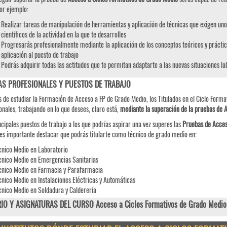
or ejemplo:
Realizar tareas de manipulación de herramientas y aplicación de técnicas que exigen uno
científicos de la actividad en la que te desarrolles
Progresarás profesionalmente mediante la aplicación de los conceptos teóricos y práctic
aplicación al puesto de trabajo
Podrás adquirir todas las actitudes que te permitan adaptarte a las nuevas situaciones l
AS PROFESIONALES Y PUESTOS DE TRABAJO
 de estudiar la Formación de Acceso a FP de Grado Medio, los Titulados en el Ciclo Format
onales, trabajando en lo que desees, claro está,
mediante la superación de la pruebas de 
ncipales puestos de trabajo a los que podrías aspirar una vez superes las
Pruebas de
Acce
es importante destacar que podrás titularte como técnico de grado medio en:
cnico Medio en Laboratorio
cnico Medio en Emergencias Sanitarias
cnico Medio en Farmacia y Parafarmacia
cnico Medio en Instalaciones Eléctricas y Automáticas
cnico Medio en Soldadura y Calderería
IO Y ASIGNATURAS DEL CURSO Acceso a Ciclos Formativos de Grado Medio