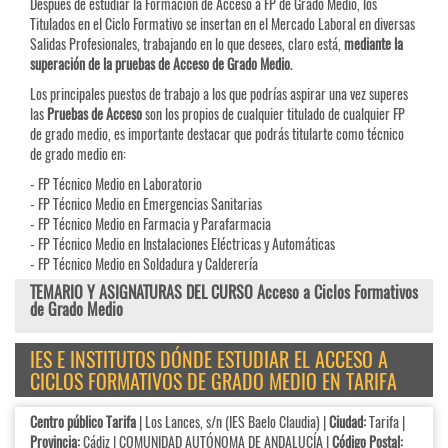
Después de estudiar la Formación de Acceso a FP de Grado Medio, los
Titulados en el Ciclo Formativo se insertan en el Mercado Laboral en diversas
Salidas Profesionales, trabajando en lo que desees, claro está,
mediante la
superación de la pruebas de Acceso de Grado Medio
.
Los principales puestos de trabajo a los que podrías aspirar una vez superes
las
Pruebas de
Acceso
son los propios de cualquier titulado de cualquier FP
de grado medio, es importante destacar que podrás titularte como técnico
de grado medio en:
- FP Técnico Medio en Laboratorio
- FP Técnico Medio en Emergencias Sanitarias
- FP Técnico Medio en Farmacia y Parafarmacia
- FP Técnico Medio en Instalaciones Eléctricas y Automáticas
- FP Técnico Medio en Soldadura y Calderería
TEMARIO Y ASIGNATURAS DEL CURSO Acceso a Ciclos Formativos
de Grado Medio
IES E INSTITUTOS DÓNDE ESTUDIAR EL ACCESO A
CICLOS FORMATIVOS DE GRADO MEDIO EN TARIFA
Centro público Tarifa
| Los Lances, s/n (IES Baelo Claudia) |
Ciudad:
Tarifa |
Provincia:
Cádiz | COMUNIDAD AUTÓNOMA DE ANDALUCÍA |
Código Postal: