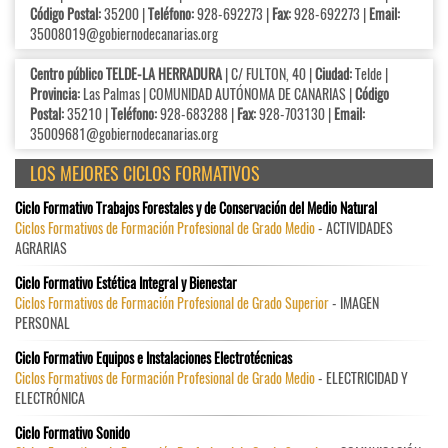
Código Postal:
35200 |
Teléfono:
928-692273 |
Fax:
928-692273 |
Email:
35008019@gobiernodecanarias.org
Centro público TELDE-LA HERRADURA
| C/ FULTON, 40 |
Ciudad:
Telde |
Provincia:
Las Palmas | COMUNIDAD AUTÓNOMA DE CANARIAS |
Código
Postal:
35210 |
Teléfono:
928-683288 |
Fax:
928-703130 |
Email:
35009681@gobiernodecanarias.org
LOS MEJORES CICLOS FORMATIVOS
Ciclo Formativo Trabajos Forestales y de Conservación del Medio Natural
Ciclos Formativos de Formación Profesional de Grado Medio
- ACTIVIDADES
AGRARIAS
Ciclo Formativo Estética Integral y Bienestar
Ciclos Formativos de Formación Profesional de Grado Superior
- IMAGEN
PERSONAL
Ciclo Formativo Equipos e Instalaciones Electrotécnicas
Ciclos Formativos de Formación Profesional de Grado Medio
- ELECTRICIDAD Y
ELECTRÓNICA
Ciclo Formativo Sonido