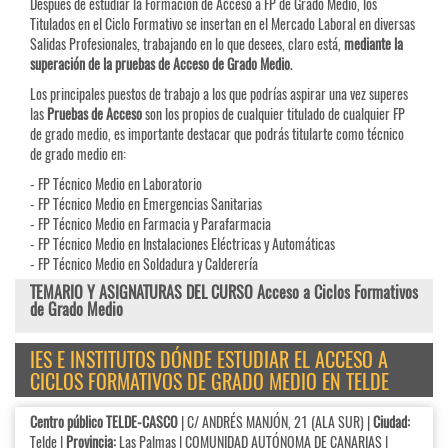
Después de estudiar la Formación de Acceso a FP de Grado Medio, los
Titulados en el Ciclo Formativo se insertan en el Mercado Laboral en diversas
Salidas Profesionales, trabajando en lo que desees, claro está,
mediante la
superación de la pruebas de Acceso de Grado Medio
.
Los principales puestos de trabajo a los que podrías aspirar una vez superes
las
Pruebas de
Acceso
son los propios de cualquier titulado de cualquier FP
de grado medio, es importante destacar que podrás titularte como técnico
de grado medio en:
- FP Técnico Medio en Laboratorio
- FP Técnico Medio en Emergencias Sanitarias
- FP Técnico Medio en Farmacia y Parafarmacia
- FP Técnico Medio en Instalaciones Eléctricas y Automáticas
- FP Técnico Medio en Soldadura y Calderería
TEMARIO Y ASIGNATURAS DEL CURSO Acceso a Ciclos Formativos
de Grado Medio
IES E INSTITUTOS DÓNDE ESTUDIAR EL ACCESO A
CICLOS FORMATIVOS DE GRADO MEDIO EN TELDE
Centro público TELDE-CASCO
| C/ ANDRÉS MANJÓN, 21 (ALA SUR) |
Ciudad:
Telde |
Provincia:
Las Palmas | COMUNIDAD AUTÓNOMA DE CANARIAS |